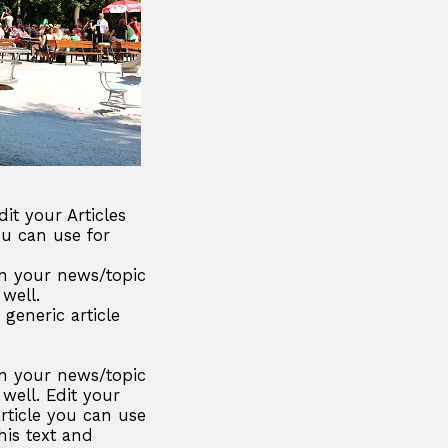
it your Articles
ou can use for
 in your news/topic
 well.
 generic article
 in your news/topic
 well. Edit your
article you can use
his text and