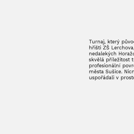
Turnaj, který pův
hřišti ZŠ Lerchova
nedalekých Horažď
skvělá příležitost
profesionální pov
města Sušice. Nic
uspořádali v pros