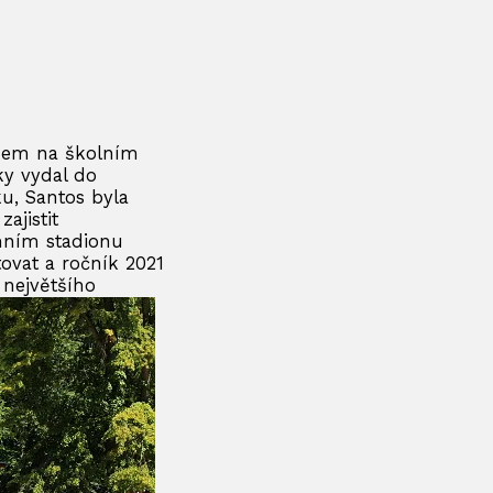
íkem na školním
ky vydal do
u, Santos byla
ajistit
imním stadionu
ovat a ročník 2021
 největšího