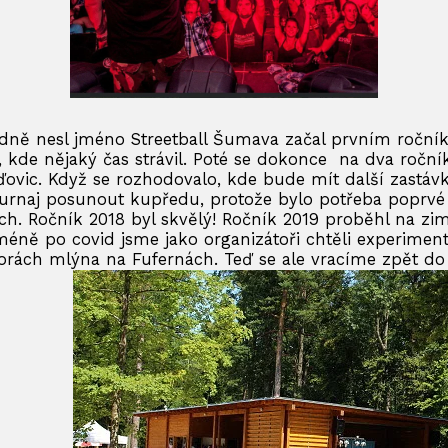
odně nesl jméno Streetball Šumava začal prvním ročn
, kde nějaký čas strávil. Poté se dokonce na dva roční
ovic. Když se rozhodovalo, kde bude mít další zastávk
 turnaj posunout kupředu, protože bylo potřeba poprvé z
rch. Ročník 2018 byl skvělý! Ročník 2019 proběhl na z
méně po covid jsme jako organizátoři chtěli experiment
torách mlýna na Fufernách. Teď se ale vracíme zpět do