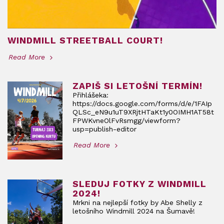
WINDMILL STREETBALL COURT!
Read More
ZAPIŠ SI LETOŠNÍ TERMÍN!
Přihlášeka:
https://docs.google.com/forms/d/e/1FAIp
QLSc_eN9u1uT9XRjtHTaKt1y0OIMH1AT58t
FPWKvneOlFvRsmgg/viewform?
usp=publish-editor
Read More
SLEDUJ FOTKY Z WINDMILL
2024!
Mrkni na nejlepší fotky by Abe Shelly z
letošního Windmill 2024 na Šumavě!